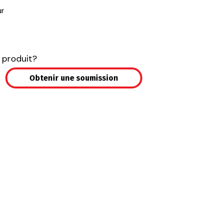
ur
 produit?
Obtenir une soumission