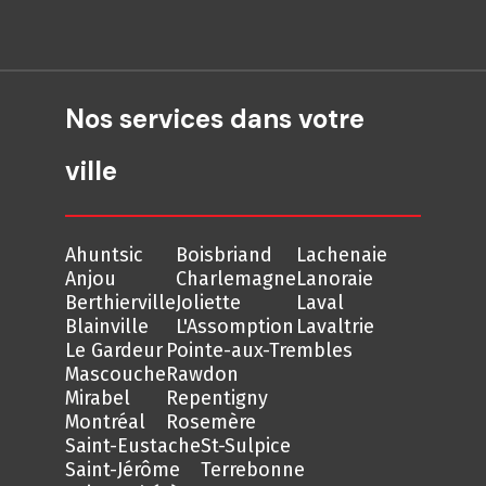
Nos services dans votre
ville
Ahuntsic
Boisbriand
Lachenaie
Anjou
Charlemagne
Lanoraie
Berthierville
Joliette
Laval
Blainville
L'Assomption
Lavaltrie
Le Gardeur
Pointe-aux-Trembles
Mascouche
Rawdon
Mirabel
Repentigny
Montréal
Rosemère
Saint-Eustache
St-Sulpice
Saint-Jérôme
Terrebonne