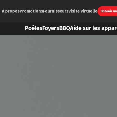
À propos
Promotions
Fournisseurs
Visite virtuelle
Obtenir u
Poêles
Foyers
BBQ
Aide sur les appar