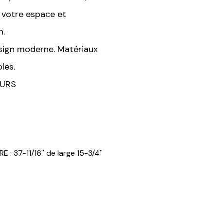
 votre espace et
n.
esign moderne. Matériaux
les.
EURS
: 37-11/16'' de large 15-3/4''