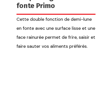
fonte Primo
Cette double fonction de demi-lune
en fonte avec une surface lisse et une
face rainurée permet de frire, saisir et
faire sauter vos aliments préférés.
Spécifications
techniques
Cette plaque offre une meilleure
rétention de la chaleur,
une distribution uniforme de la