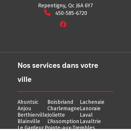
Repentigny, Qc J6A 6Y7
450-585-6720
Nos services dans votre
ville
Ahuntsic
Boisbriand
Lachenaie
Anjou
Charlemagne
Lanoraie
Berthierville
Joliette
Laval
Blainville
L'Assomption
Lavaltrie
Le Gardeur
Pointe-aux-Trembles