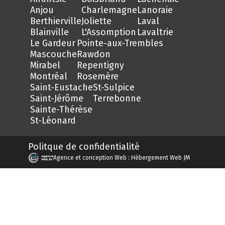
Anjou
Charlemagne
Lanoraie
Berthierville
Joliette
Laval
Blainville
L'Assomption
Lavaltrie
Le Gardeur
Pointe-aux-Trembles
Mascouche
Rawdon
Mirabel
Repentigny
Montréal
Rosemère
Saint-Eustache
St-Sulpice
Saint-Jérôme
Terrebonne
Sainte-Thérèse
St-Léonard
Politque de confidentialité
Agence et conception Web : Hébergement Web JM