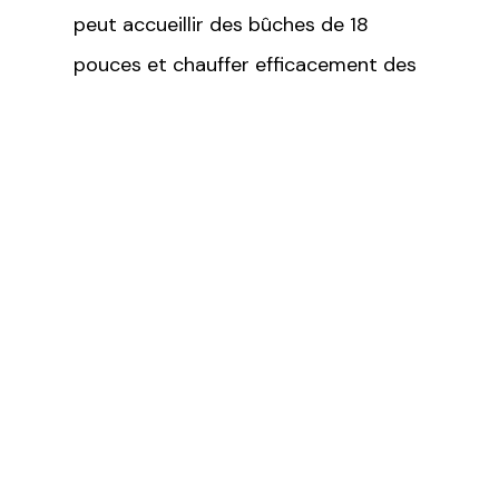
peut accueillir des bûches de 18
pouces et chauffer efficacement des
espaces allant jusqu'à 1 500 pi2.
Cet appareil de chauffage au bois à
haut rendement est également une
solution idéale pour les installations
en coin et de remplacement dans les
maisons à faible encombrement. Avec
sa finition de style classique ou
transitionnel, ce bijou ne manquera
pas d'apporter harmonie, chaleur et
confort chez-vous. Il vous réjouira