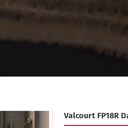
Valcourt FP18R Da