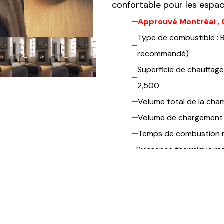
confortable pour les espac
Approuvé Montréal , 
Type de combustible : B
recommandé)
Superficie de chauffag
2,500
Volume total de la cha
Volume de chargement E
Temps de combustion m
Puissance thermique ma
85,000 BTU/h (24.9 kW
Puissance thermique glo
kW) à 78,200 BTU/h (22
Rendement moyen globa