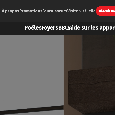
À propos
Promotions
Fournisseurs
Visite virtuelle
Obtenir u
Poêles
Foyers
BBQ
Aide sur les appar