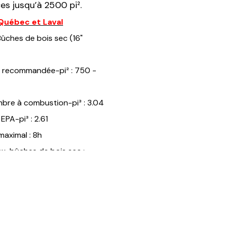
es jusqu’à 2500 pi².
Québec et Laval
ûches de bois sec (16"
e recommandée-pi² : 750 -
mbre à combustion-pi³ : 3.04
PA-pi³ : 2.61
aximal : 8h
x-bûches de bois sec :
)
bale < : 25,900 BTU/h (7.6
.9 kW)
l-bûches de bois sec :65%