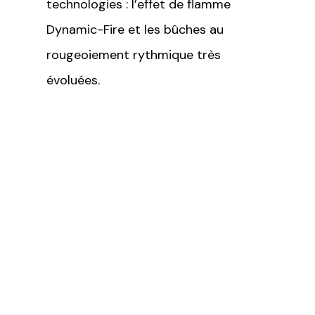
technologies : l’effet de flamme
Dynamic-Fire et les bûches au
rougeoiement rythmique très
évoluées.
Le nouvel effet de flamme envoûtant
offre une véritable expérience de feu,
grâce à des bûches et des braises
plus vraies que nature qui rayonnent
au rythme du feu, de nouvelles
couleurs de flammes naturelles et
des sons de crépitement de feu de
bois authentiques. De plus, les
incroyables nouvelles bûches à