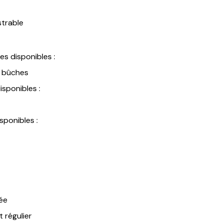
strable
es disponibles :
n bûches
sponibles :
ponibles :
ée
 régulier