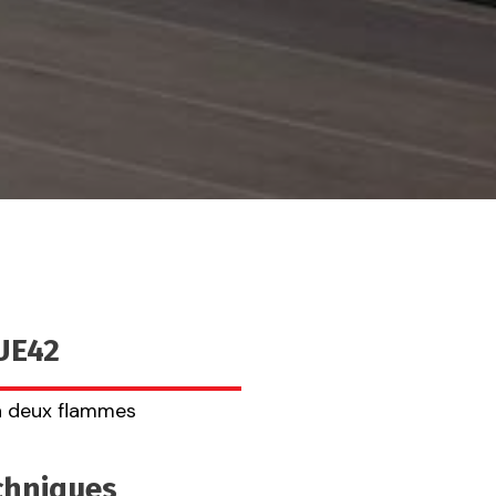
UE42
à deux flammes
echniques