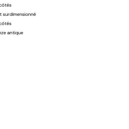
 côtés
t surdimensionné
 côtés
nze antique
 produit?
Obtenir une soumission