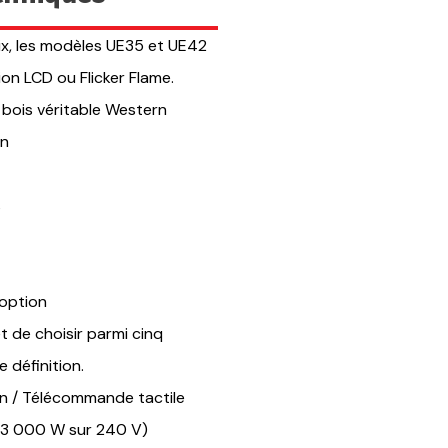
oix, les modèles UE35 et UE42
ion LCD ou Flicker Flame.
bois véritable Western
wn
s
 option
 de choisir parmi cinq
 définition.
on / Télécommande tactile
(3 000 W sur 240 V)