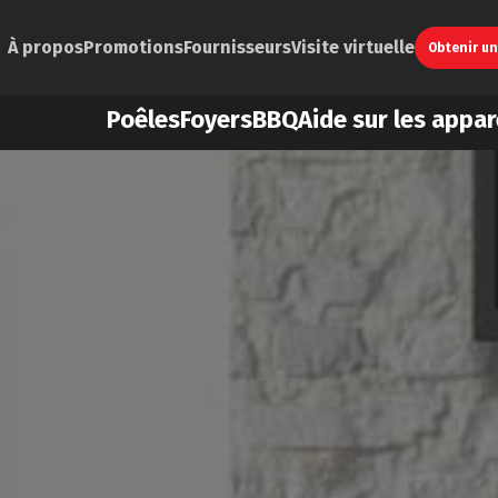
À propos
Promotions
Fournisseurs
Visite virtuelle
Obtenir u
Poêles
Foyers
BBQ
Aide sur les appar