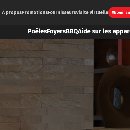
À propos
Promotions
Fournisseurs
Visite virtuelle
Obtenir u
Poêles
Foyers
BBQ
Aide sur les appar