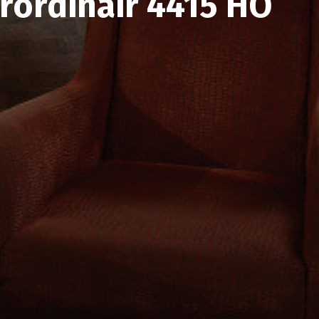
trordinair 4415 HO