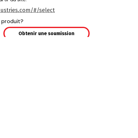
ndustries.com/#/select
 produit?
Obtenir une soumission