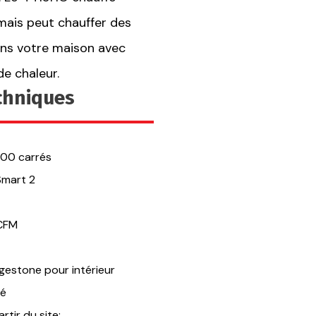
 mais peut chauffer des
ns votre maison avec
de chaleur.
echniques
100 carrés
mart 2
 CFM
gestone pour intérieur
sé
tir du site: