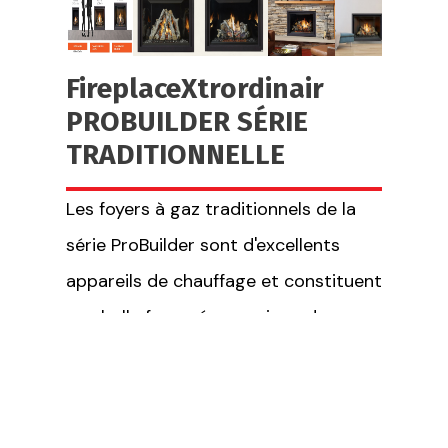
FireplaceXtrordinair
PROBUILDER SÉRIE
TRADITIONNELLE
Les foyers à gaz traditionnels de la
série ProBuilder sont d'excellents
appareils de chauffage et constituent
une belle façon économique de
fournir de la chaleur à votre maison.
Ces foyers à « façade épurée »
présentent une garniture simple