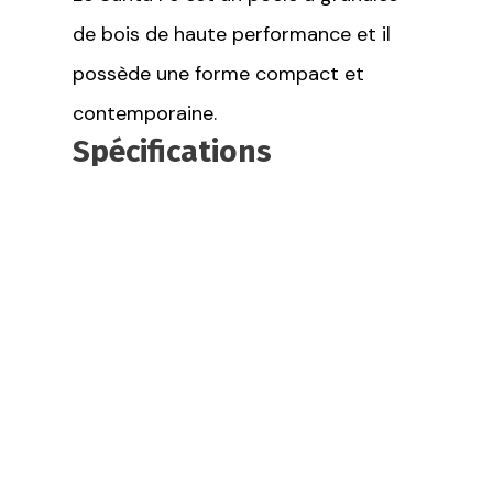
de bois de haute performance et il
possède une forme compact et
contemporaine.
Spécifications
techniques
34 400 BTU
Sur piédestal
Chauffe de 700 à 1900 pieds carrés, en
fonction du climat et de l'efficacité de la
maison
La capacité de la trémie 60 lb
Système d'alimentation breveté pour
éviter le bourrage