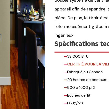
double système de ventilat
appareil afin de répandre l
pièce. De plus, le tiroir à 
referme aisément grâce à 
ingénieux.
Spécifications t
38 000 BTU
CERTIFIÉ POUR LA VI
Fabriqué au Canada
20 heures de combusti
900 à 1500 pi 2
Bûches de 18"
0.7gr/hrs