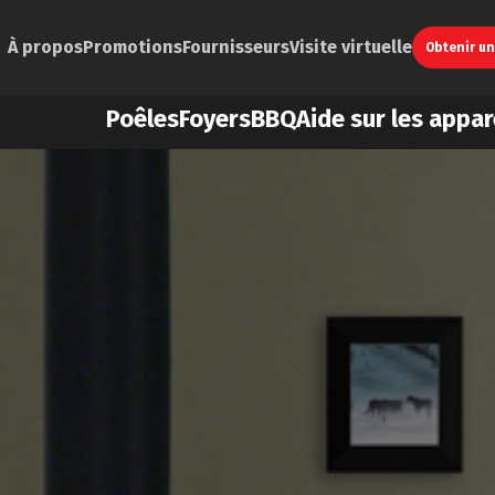
À propos
Promotions
Fournisseurs
Visite virtuelle
Obtenir u
Poêles
Foyers
BBQ
Aide sur les appar