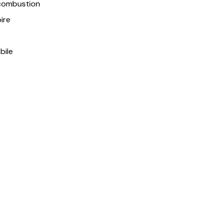
 combustion
ire
bile
 produit?
Obtenir une soumission