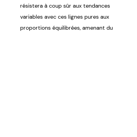
résistera à coup sûr aux tendances
variables avec ces lignes pures aux
proportions équilibrées, amenant du
même coup la marque Osburn à se
comparer sans gêne aux produits de
style européen.
L’Inspire rencontre largement les
requis de l’EPA avec des émissions
aussi basses que 1.54 g/h en plus de
se conformer aux exigences nord-
américaines les plus sévères.
Spécifications
techniques