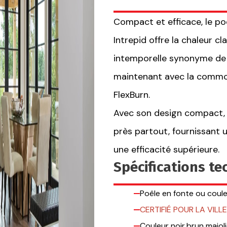
Compact et efficace, le po
Intrepid offre la chaleur cl
intemporelle synonyme de
maintenant avec la commod
FlexBurn.
Avec son design compact, l
près partout, fournissant 
une efficacité supérieure.
Spécifications t
Poêle en fonte ou coule
CERTIFIÉ POUR LA VIL
Couleur noir,brun majol