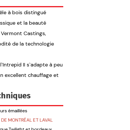
êle à bois distingué
assique et la beauté
 Vermont Castings,
ité de la technologie
`Intrepid II s`adapte à peu
un excellent chauffage et
echniques
urs émaillées
LE DE MONTRÉAL ET LAVAL
ique,Twilight et bordeaux