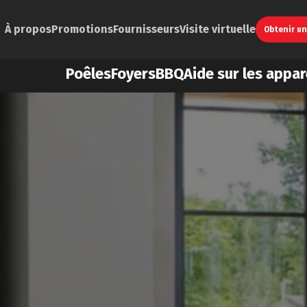
À propos
Promotions
Fournisseurs
Visite virtuelle
Obtenir u
Poêles
Foyers
BBQ
Aide sur les appar