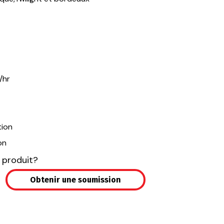
/hr
tion
on
 produit?
Obtenir une soumission